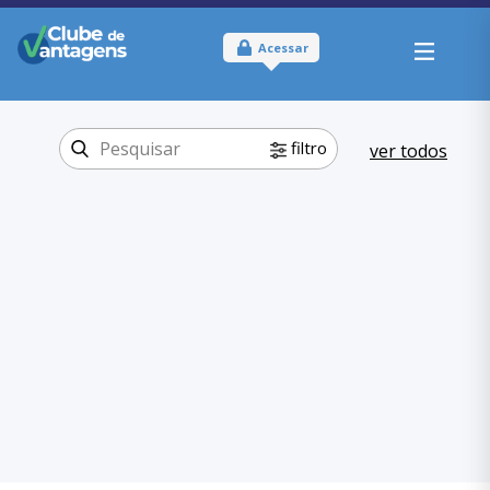
Acessar
filtro
ver todos
Tipo:
Online
Onde usar:
Brasil
Comer e Beber
Categoria:
Gastronomia
,
Comer e Beber