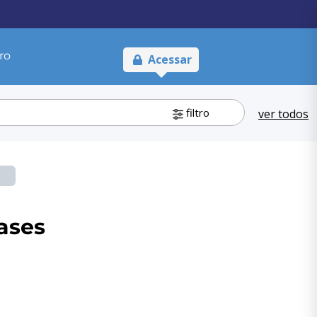
ro
Acessar
filtro
ver todos
ases