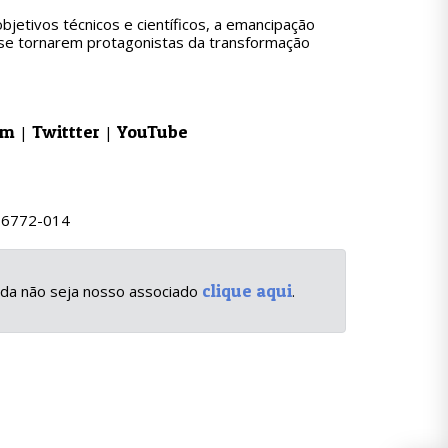
etivos técnicos e científicos, a emancipação
 se tornarem protagonistas da transformação
am
Twittter
YouTube
|
|
 36772-014
clique aqui
inda não seja nosso associado
.