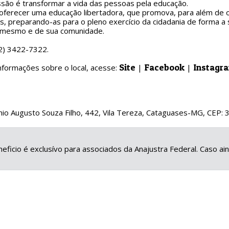
são é transformar a vida das pessoas pela educação.
erecer uma educação libertadora, que promova, para além de obj
, preparando-as para o pleno exercício da cidadania de forma a
si mesmo e de sua comunidade.
32) 3422-7322.
Site
Facebook
Instagr
nformações sobre o local, acesse:
|
|
ônio Augusto Souza Filho, 442, Vila Tereza, Cataguases-MG, CEP:
eficio é exclusívo para associados da Anajustra Federal. Caso a