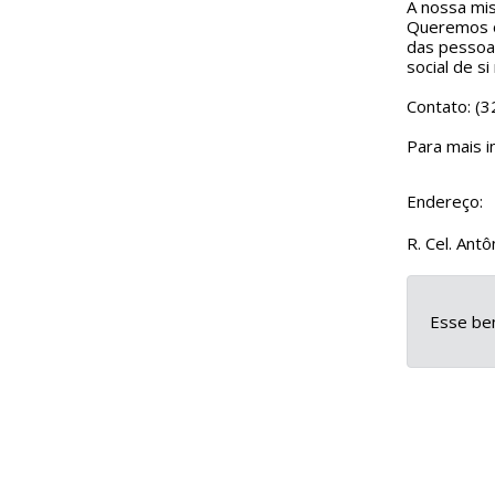
A nossa mis
Queremos of
das pessoas
social de 
Contato: (
Para mais i
Endereço:
R. Cel. Ant
Esse ben