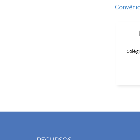
Convênio
Colég
25% de de
RECURSOS