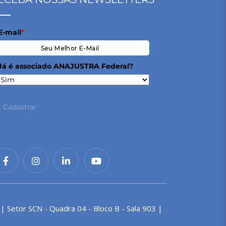
E-mail
*
Já é associado ANAJUSTRA Federal?
Cadastrar
 | Setor SCN - Quadra 04 - Bloco B - Sala 903 |