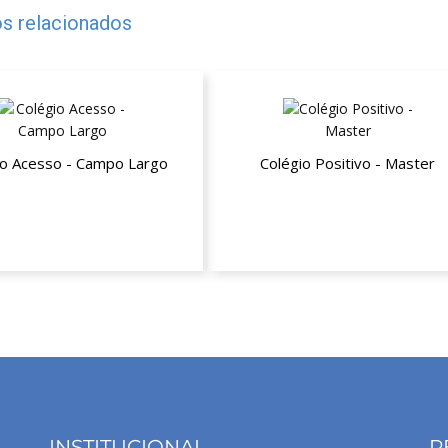
s relacionados
io Acesso - Campo Largo
Colégio Positivo - Master
sconto a partir da segunda
10% de desconto
mensalidade
INSTITUCIONAL
R