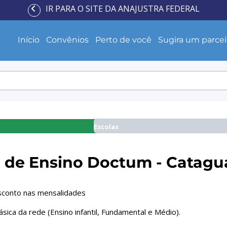
IR PARA O SITE DA ANAJUSTRA FEDERAL
Início
Convênios
Perto de você
Sugira um parcei
Escolas
 de Ensino Doctum - Catagu
conto nas mensalidades
sica da rede (Ensino infantil, Fundamental e Médio).