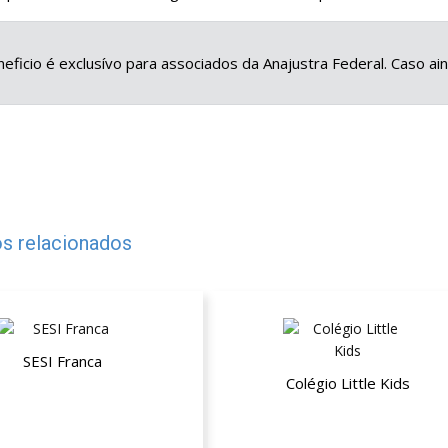
eficio é exclusívo para associados da Anajustra Federal. Caso a
s relacionados
SESI Franca
Colégio Little Kids
mpresarial ESTADUAL Não
Beneficiário (NB)
15% de desconto nas mensalid