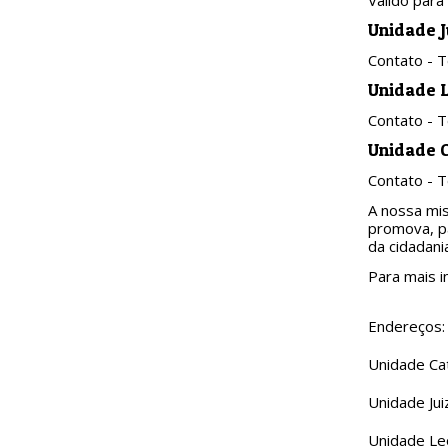
Válido para
Unidade J
Contato - 
Unidade 
Contato - 
Unidade 
Contato - 
A nossa mi
promova, pa
da cidadani
Para mais i
Endereços:
Unidade Cat
Unidade Jui
Unidade Leo