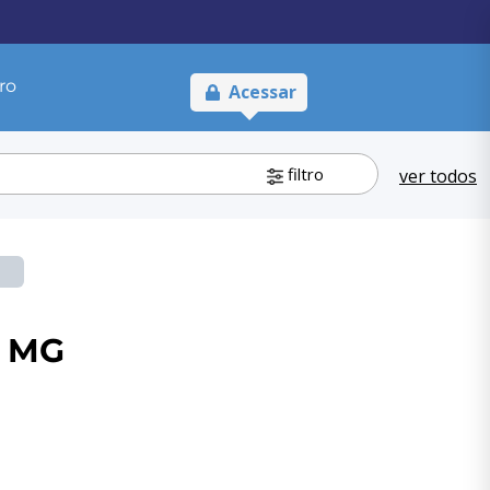
ro
Acessar
filtro
ver todos
o MG