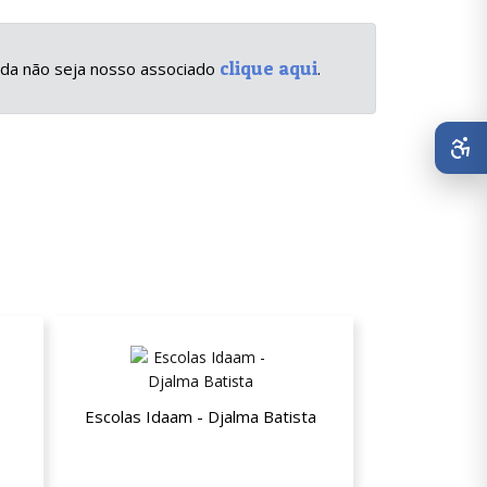
clique aqui
inda não seja nosso associado
.
Escolas Idaam - Djalma Batista
ades
15% de desconto a partir da segunda
mensalidade