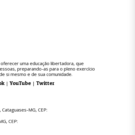
oferecer uma educação libertadora, que
pessoas, preparando-as para o pleno exercício
l de si mesmo e de sua comunidade.
ok
YouTube
Twitter
|
|
za, Cataguases-MG, CEP:
-MG, CEP: