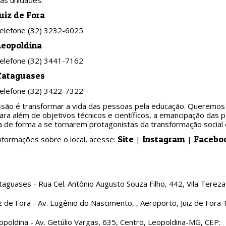
 as unidades:
uiz de Fora
Telefone (32) 3232-6025
Leopoldina
Telefone (32) 3441-7162
Cataguases
Telefone (32) 3422-7322
ssão é transformar a vida das pessoas pela educação. Queremos 
ra além de objetivos técnicos e científicos, a emancipação das 
a de forma a se tornarem protagonistas da transformação socia
Site
Instagram
Facebo
nformações sobre o local, acesse:
|
|
aguases - Rua Cel. Antônio Augusto Souza Filho, 442, Vila Tere
z de Fora - Av. Eugênio do Nascimento, , Aeroporto, Juiz de Fora
poldina - Av. Getúlio Vargas, 635, Centro, Leopoldina-MG, CEP: