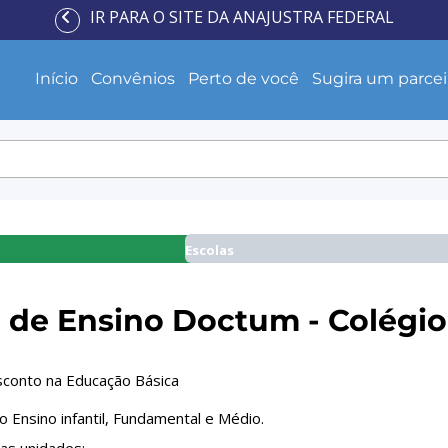
IR PARA O SITE DA ANAJUSTRA FEDERAL
Início
Convênios
Perto de você
Sugira um parcei
Escolas
 de Ensino Doctum - Colégi
conto na Educação Básica
 Ensino infantil, Fundamental e Médio.