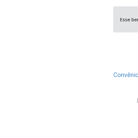
Esse ben
Convênio
Plano E