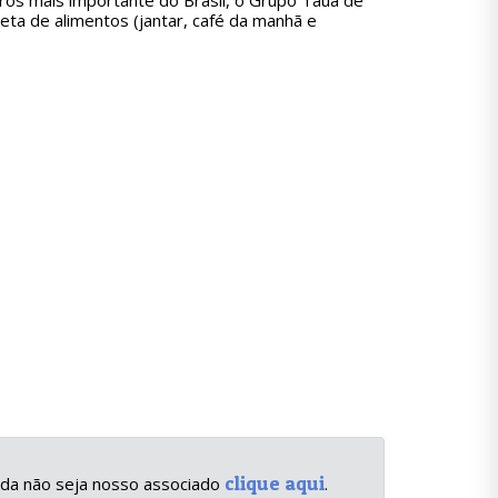
ros mais importante do Brasil, o Grupo Tauá de
a de alimentos (jantar, café da manhã e
clique aqui
inda não seja nosso associado
.