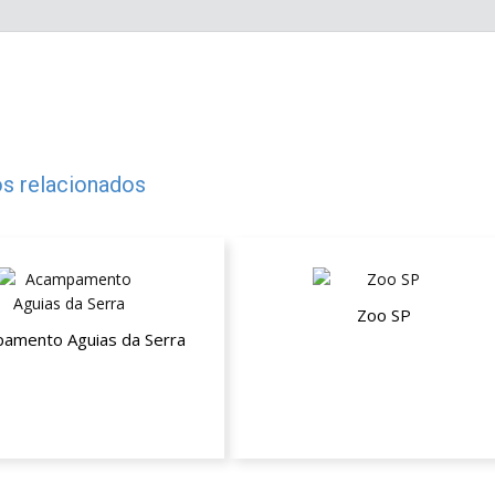
s relacionados
Zoo SP
amento Aguias da Serra
Descontos a partir de 10%
de desconto no pacote