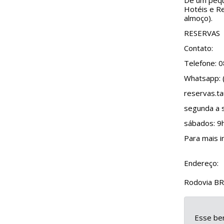
De um peque
Hotéis e R
almoço).
RESERVAS
Contato:
Telefone: 
Whatsapp: 
reservas.t
segunda a s
sábados: 9
Para mais i
Endereço:
Rodovia BR 
Esse ben