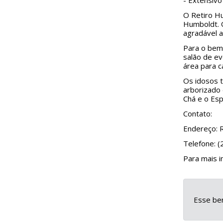
- Extensiv
O Retiro Hu
Humboldt. O
agradável a
Para o bem-
salão de eve
área para 
Os idosos t
arborizado 
Chá e o Esp
Contato:
Endereço: 
Telefone: 
Para mais 
Esse ben