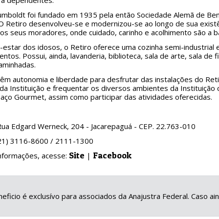
o a dependentes.
mboldt foi fundado em 1935 pela então Sociedade Alemã de Bene
 Retiro desenvolveu-se e modernizou-se ao longo de sua existê
os seus moradores, onde cuidado, carinho e acolhimento são a ba
estar dos idosos, o Retiro oferece uma cozinha semi-industrial 
ntos. Possui, ainda, lavanderia, biblioteca, sala de arte, sala de 
caminhadas.
êm autonomia e liberdade para desfrutar das instalações do Reti
da Instituição e frequentar os diversos ambientes da Instituição c
aço Gourmet, assim como participar das atividades oferecidas.
Rua Edgard Werneck, 204 - Jacarepaguá - CEP. 22.763-010
(21) 3116-8600 / 2111-1300
Site
Facebook
informações, acesse:
|
eficio é exclusívo para associados da Anajustra Federal. Caso a