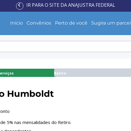
IR PARA O SITE DA ANAJUSTRA FEDERAL
Início
Convênios
Perto de você
Sugira um parcei
Retiro
Serviços
ro Humboldt
conto
 de 5% nas mensalidades do Retiro.