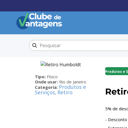
Produtos e 
Tipo:
Físico
Onde usar:
Rio de Janeiro
Produtos e
Categoria:
Reti
Serviços
Retiro
,
5% de des
- Desconto