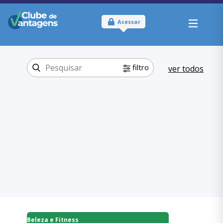
Acessar
filtro
ver todos
Tipo:
Online
Onde usar:
Brasil
Beleza e
Categoria:
Fitness
Serviços de
,
estética
Beleza e Fitness