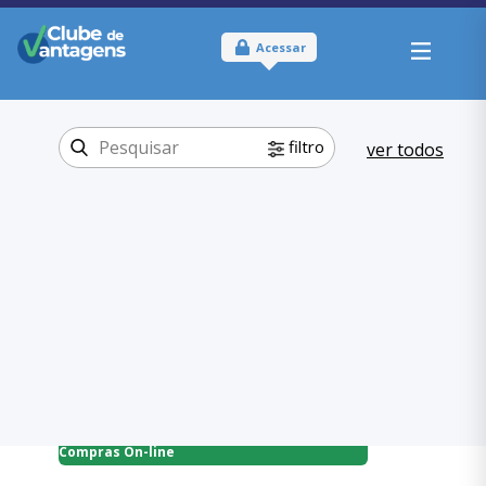
Acessar
filtro
ver todos
Tipo:
Online
Onde usar:
Brasil
Compras On-
Categoria:
line
Infantil
,
Compras On-line