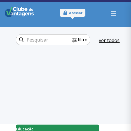
Acessar
filtro
ver todos
Tipo:
Físico
Onde usar:
Santa Catarina
Educação
Categoria:
,
Idiomas
Educação