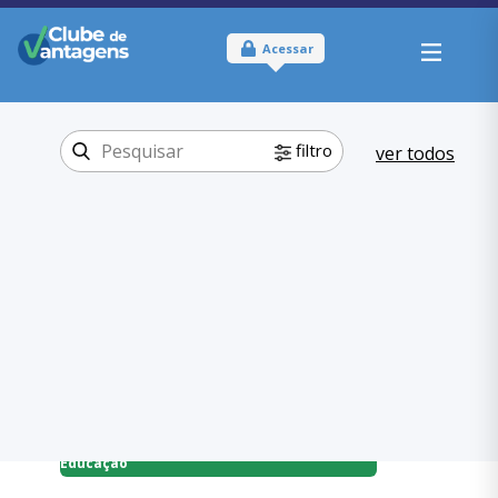
Acessar
filtro
ver todos
Tipo:
Físico
Onde usar:
São Paulo - SP
Educação
Categoria:
,
Escolas
Educação