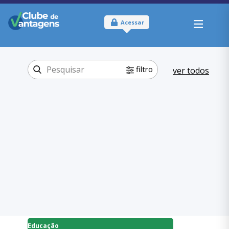
Acessar
filtro
ver todos
Tipo:
Físico
Onde usar:
São Paulo - SP
Educação
Categoria:
,
Escolas
Educação