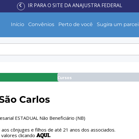
IR PARA O SITE DA ANAJUSTRA FEDERAL
Início
Convênios
Perto de você
Sugira um parcei
Cursos
 São Carlos
esarial ESTADUAL Não Beneficiário (NB)
l aos cônjuges e filhos de até 21 anos dos associados.
AQUI.
s valores clicando