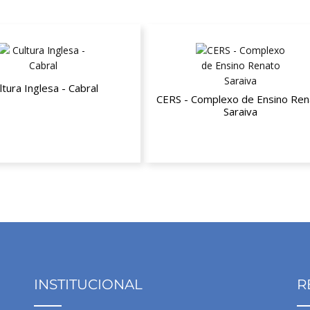
ltura Inglesa - Cabral
CERS - Complexo de Ensino Ren
Saraiva
té 20% de desconto
Até 14% de desconto nos curs
INSTITUCIONAL
R