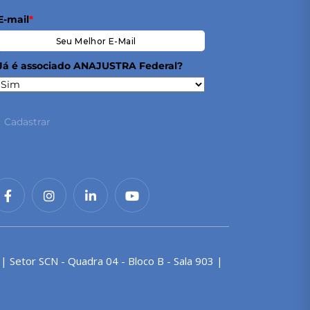
E-mail
*
Já é associado ANAJUSTRA Federal?
Cadastrar
 | Setor SCN - Quadra 04 - Bloco B - Sala 903 |