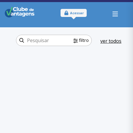
Acessar
filtro
ver todos
Tipo:
Físico
Onde usar:
Amazonas
Beleza e
Categoria:
Fitness
Pilates
,
Beleza e Fitness