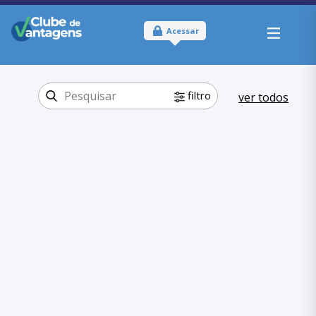
Acessar
filtro
ver todos
Tipo:
Físico
Onde usar:
Rio de Janeiro
Beleza e
Categoria:
Fitness
Pilates
,
Beleza e Fitness