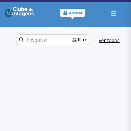
Acessar
filtro
ver todos
Tipo:
Físico
Onde usar:
Mato Grosso do
Sul
Viagem e lazer
Categoria:
Clubes e Parques
,
Viagem e lazer