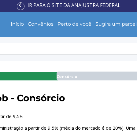
IR PARA O SITE DA ANAJUSTRA FEDERAL
Início
Convênios
Perto de você
Sugira um parcei
Consórcio
ob - Consórcio
tir de 9,5%
ministração a partir de 9,5% (média do mercado é de 20%). Uma