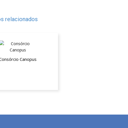
s relacionados
Consórcio Canopus
 na taxa administrativa de
 crédito de consórcio para
automóveis