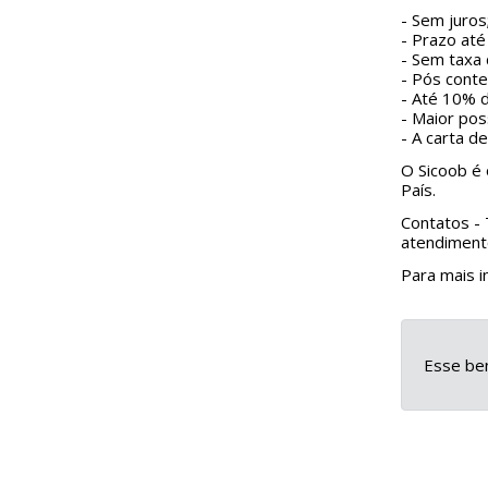
- Sem juros
- Prazo at
- Sem taxa
- Pós conte
- Até 10% d
- Maior pos
- A carta d
O Sicoob é 
País.
Contatos - 
atendiment
Para mais i
Esse ben