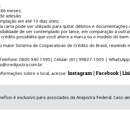
;
é 86 meses;
 de adesão;
mplação em até 10 dias úteis;
a carta pode ser utilizado para quitar débitos e documentações d
sibilidade de ser contemplado por lance, em comparação a outras 
e crédito possibilita que você altere a marca ou o modelo do bem
o maior Sistema de Cooperativas de Crédito do Brasil, reunindo
Telefone: 0800 940 1590| Celular: (61) 99837-1005 | WhatsApp:
o@credijustra.com.br
Instagram
|
Facebook
|
Lin
nformações sobre o local, acesse:
eficio é exclusívo para associados da Anajustra Federal. Caso a