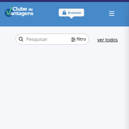
Acessar
filtro
ver todos
Tipo:
Físico
Onde usar:
Paraná
Beleza e
Categoria:
Fitness
Academias
,
Beleza e Fitness