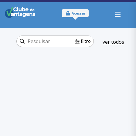
Acessar
filtro
ver todos
Tipo:
Físico
Onde usar:
Minas Gerais
Beleza e
Categoria:
Fitness
Salão de Beleza
,
Beleza e Fitness