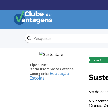
Educação
Tipo:
Físico
Onde usar:
Santa Catarina
Educação
Categoria:
,
Sust
Escolas
5% de des
A Sustentar
15 anos. De