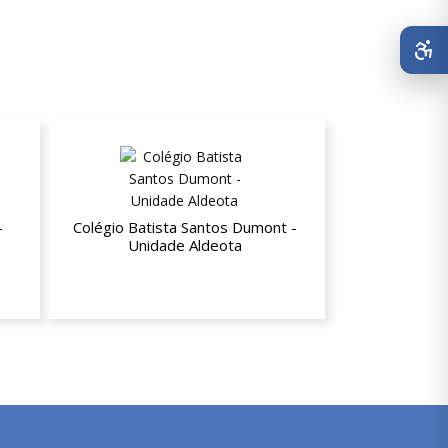
-
Colégio Batista Santos Dumont -
Unidade Aldeota
ades
Até 35% de desconto