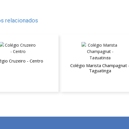
s relacionados
égio Cruzeiro - Centro
Colégio Marista Champagnat 
Taguatinga
esconto nas mensalidades
10% de desconto nas mensalid