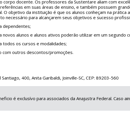
o corpo docente. Os professores da Sustentare aliam com excelên
 referências em suas áreas de ensino, e também possuem grande 
al. O objetivo da instituição é que os alunos conheçam na prátic
o necessário para alcançarem seus objetivos e sucesso profissi
ra dependentes;
ra novos alunos e alunos ativos poderão utilizar em um segundo c
ra todos os cursos e modalidades;
vo com outros descontos/promoções.
 Santiago, 400, Anita Garibaldi, Joinville-SC, CEP: 89203-560
eficio é exclusívo para associados da Anajustra Federal. Caso a