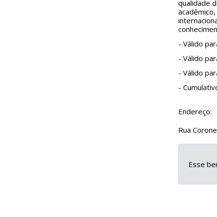
qualidade d
acadêmico,
internacion
conheciment
- Válido pa
- Válido pa
- Válido pa
- Cumulati
Endereço:
Rua Coronel
Esse ben