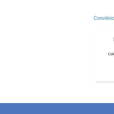
Convênio
Col
5% de d