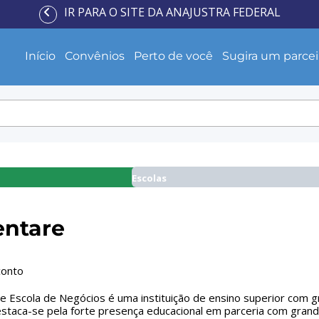
IR PARA O SITE DA ANAJUSTRA FEDERAL
Início
Convênios
Perto de você
Sugira um parcei
Escolas
entare
conto
e Escola de Negócios é uma instituição de ensino superior com gr
staca-se pela forte presença educacional em parceria com grande