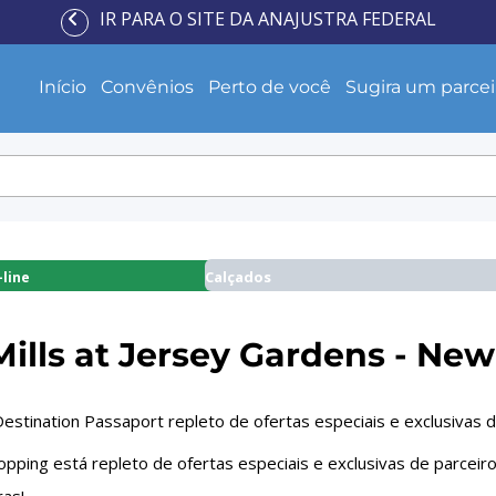
IR PARA O SITE DA ANAJUSTRA FEDERAL
Início
Convênios
Perto de você
Sugira um parcei
Calçados
line
ills at Jersey Gardens - New
stination Passaport repleto de ofertas especiais e exclusivas de
pping está repleto de ofertas especiais e exclusivas de parceiro