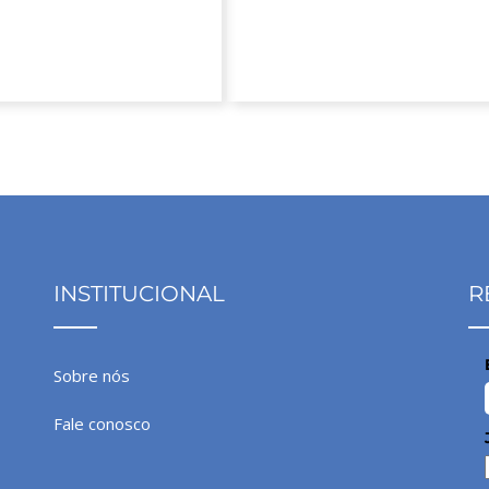
ff + 15% off com o cupom da
10% de desconto no site
parceria
INSTITUCIONAL
R
Sobre nós
Fale conosco