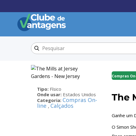
Compras On-
Tipo:
Físico
Onde usar:
Estados Unidos
The M
Compras On-
Categoria:
line
Calçados
,
Ganhe um De
O Simon Sho