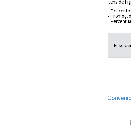
itens de hi
- Desconto 
- Promoção
- Percentual
Esse ben
Convênio