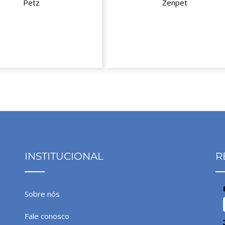
Petz
Zenpet
 de desconto no site
12% de desconto no site
INSTITUCIONAL
R
Sobre nós
Fale conosco