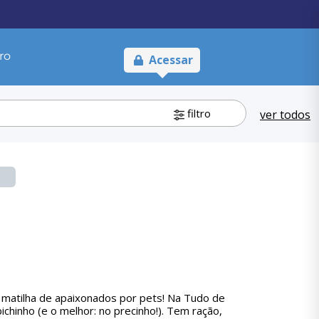
ro
Acessar
filtro
ver todos
 matilha de apaixonados por pets! Na Tudo de
hinho (e o melhor: no precinho!). Tem ração,