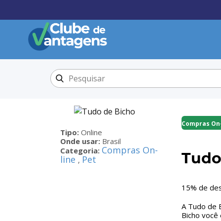
Compras On-
Tipo:
Online
Onde usar:
Brasil
Compras On-
Categoria:
Tudo
line
Pet
,
15% de des
A Tudo de B
Bicho você 