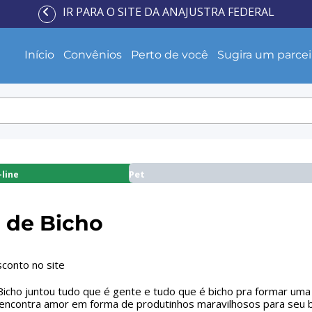
IR PARA O SITE DA ANAJUSTRA FEDERAL
Início
Convênios
Perto de você
Sugira um parcei
Pet
line
 de Bicho
conto no site
icho juntou tudo que é gente e tudo que é bicho pra formar uma
encontra amor em forma de produtinhos maravilhosos para seu bic