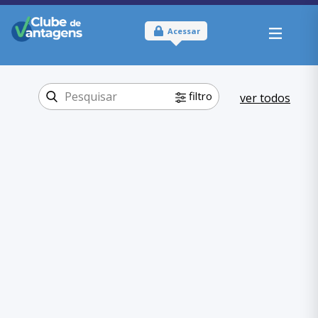
Acessar
filtro
ver todos
Tipo:
Online e Físico
Onde usar:
São Paulo
Educação
Categoria:
,
Graduação-Pós
Graduação