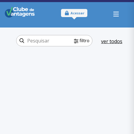
Acessar
filtro
ver todos
Tipo:
Online e Físico
Onde usar:
Mato Grosso
Educação
Categoria:
,
Cursos
Educação