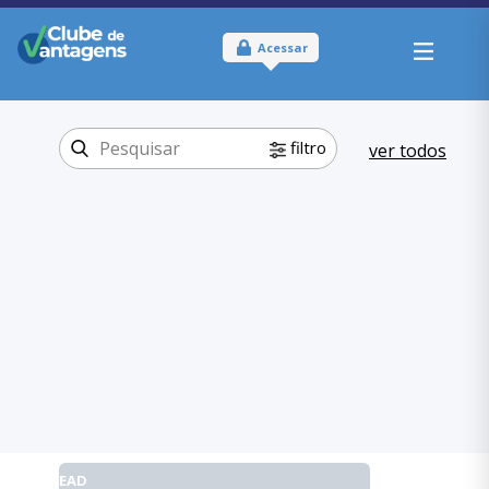
Acessar
filtro
ver todos
Tipo:
Físico
Onde usar:
São Paulo - SP
Educação
EAD
Categoria:
,
Educação
EAD