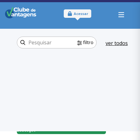
Acessar
filtro
ver todos
Tipo:
Online e Físico
Onde usar:
Brasil
Educação
Categoria:
,
Mestrado
Educação