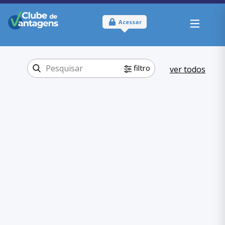
Acessar
filtro
ver todos
Tipo:
Online e Físico
Onde usar:
Pernambuco
Viagem e lazer
Categoria:
Hospedagem
,
Viagem e lazer