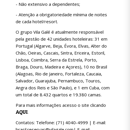
- Não extensivo a dependentes;
- Atenção a obrigatoriedade mínima de noites
de cada hotel/resort.
O grupo Vila Galé é atualmente responsável
pela gestão de 42 unidades hoteleiras: 31 em
Portugal (Algarve, Beja, Évora, Elvas, Alter do
Chão, Oeiras, Cascais, Sintra, Ericeira, Estoril,
Lisboa, Coimbra, Serra da Estrela, Porto,
Braga, Douro, Madeira e Açores), 10 no Brasil
(Alagoas, Rio de Janeiro, Fortaleza, Caucaia,
Salvador, Guarajuba, Pernambuco, Touros,
Angra dos Reis e São Paulo), e 1 em Cuba, com
um total de 8.432 quartos e 19.380 camas.
Para mais informações acesso o site clicando
AQUI
.
Contatos: Telefone: (71) 4040-4999 | E-mail:
brasil.reservas@vilagale.com| E-mail: