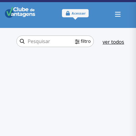
Acessar
filtro
ver todos
Tipo:
Online e Físico
Onde usar:
Ceará
Viagem e lazer
Categoria:
Hospedagem
,
Viagem e lazer