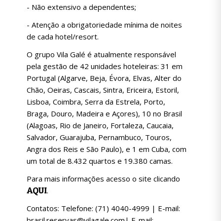
- Não extensivo a dependentes;
- Atenção a obrigatoriedade mínima de noites
de cada hotel/resort.
O grupo Vila Galé é atualmente responsável
pela gestão de 42 unidades hoteleiras: 31 em
Portugal (Algarve, Beja, Évora, Elvas, Alter do
Chão, Oeiras, Cascais, Sintra, Ericeira, Estoril,
Lisboa, Coimbra, Serra da Estrela, Porto,
Braga, Douro, Madeira e Açores), 10 no Brasil
(Alagoas, Rio de Janeiro, Fortaleza, Caucaia,
Salvador, Guarajuba, Pernambuco, Touros,
Angra dos Reis e São Paulo), e 1 em Cuba, com
um total de 8.432 quartos e 19.380 camas.
Para mais informações acesso o site clicando
AQUI
.
Contatos: Telefone: (71) 4040-4999 | E-mail:
brasil.reservas@vilagale.com| E-mail: