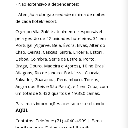
- Não extensivo a dependentes;
- Atenção a obrigatoriedade mínima de noites
de cada hotel/resort.
O grupo Vila Galé é atualmente responsável
pela gestão de 42 unidades hoteleiras: 31 em
Portugal (Algarve, Beja, Évora, Elvas, Alter do
Chão, Oeiras, Cascais, Sintra, Ericeira, Estoril,
Lisboa, Coimbra, Serra da Estrela, Porto,
Braga, Douro, Madeira e Açores), 10 no Brasil
(Alagoas, Rio de Janeiro, Fortaleza, Caucaia,
Salvador, Guarajuba, Pernambuco, Touros,
Angra dos Reis e São Paulo), e 1 em Cuba, com
um total de 8.432 quartos e 19.380 camas.
Para mais informações acesso o site clicando
AQUI
.
Contatos: Telefone: (71) 4040-4999 | E-mail:
brasil.reservas@vilagale.com| E-mail: