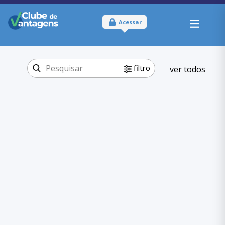
Acessar
filtro
ver todos
Tipo:
Online e Físico
Onde usar:
São Paulo
Viagem e lazer
Categoria:
Hospedagem
,
Viagem e lazer