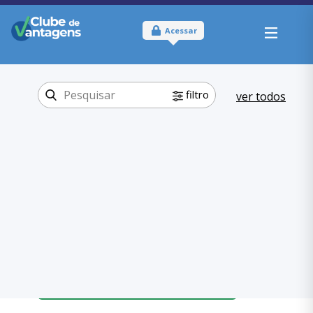
Acessar
filtro
ver todos
Tipo:
Físico
Onde usar:
Minas Gerais
Educação
Categoria:
,
Cursos
Educação