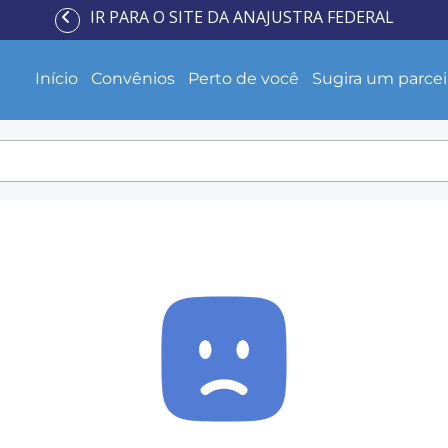
IR PARA O SITE DA ANAJUSTRA FEDERAL
Início
Convênios
Perto de você
Sugira um parcei