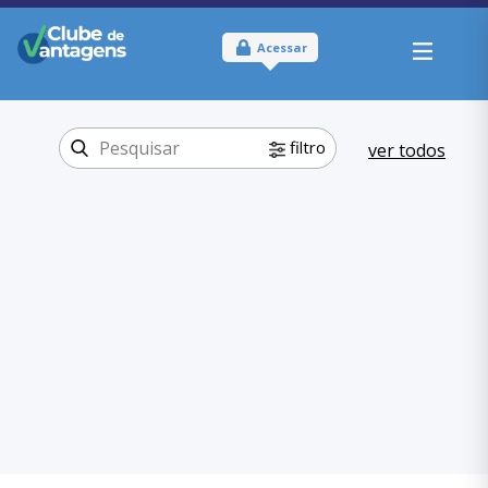
Acessar
filtro
ver todos
Tipo:
Físico
Onde usar:
Rio Grande do Sul
Beleza e
Categoria:
Fitness
Artigos
,
Esportivos