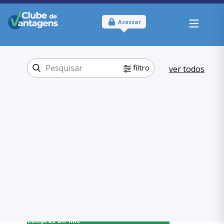
Acessar
filtro
ver todos
Tipo:
Físico
Onde usar:
São Paulo - SP
Compras On-
Categoria:
line
Livrarias e
,
Papelarias
Compras On-line