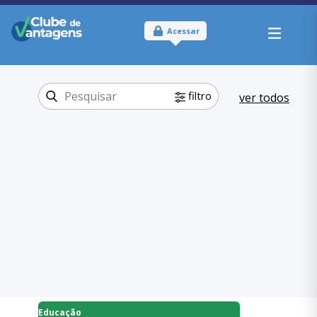
Acessar
filtro
ver todos
Tipo:
Físico
Onde usar:
Maranhão
Educação
Categoria:
,
Escolas
Educação