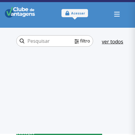
Acessar
filtro
ver todos
Tipo:
Físico
Onde usar:
Pará
Educação
Categoria:
,
Escolas
Educação