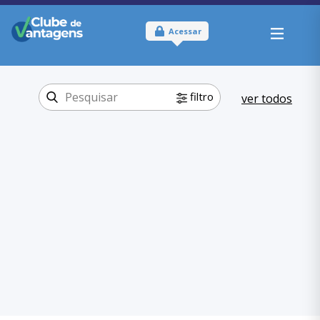
Acessar
filtro
ver todos
Tipo:
Online e Físico
Onde usar:
Minas Gerais
Educação
Categoria:
,
Graduação-Pós
Graduação