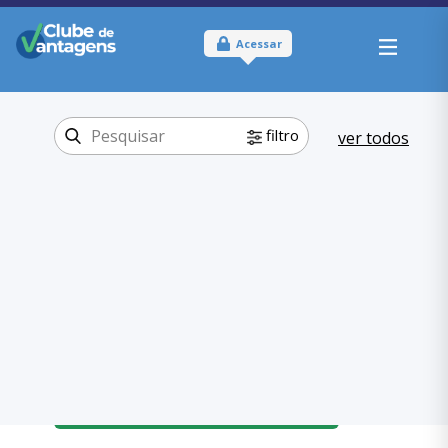
Acessar
filtro
ver todos
Tipo:
Físico
Onde usar:
São Paulo - SP
Comer e Beber
Categoria:
Alimentação
,
Comer e Beber