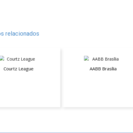
s relacionados
Courtz League
AABB Brasília
nto de 15% na inscrição
Descontos para conveniados