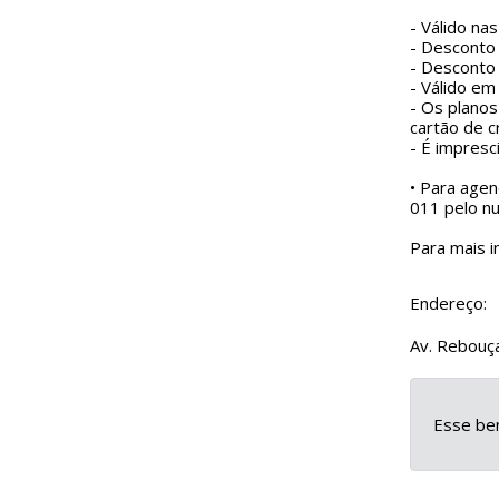
- Válido na
- Desconto 
- Desconto 
- Válido em
- Os plano
cartão de c
- É impresci
• Para agen
011 pelo n
Para mais i
Endereço:
Av. Rebouça
Esse ben