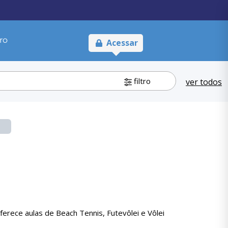
ro
Acessar
filtro
ver todos
rece aulas de Beach Tennis, Futevôlei e Vôlei