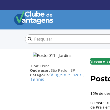
Viagem e la
Tipo:
Físico
Onde usar:
São Paulo - SP
Viagem e lazer
Categoria:
,
Posto
Tennis
15% de desc
O Posto 011
de Praia em