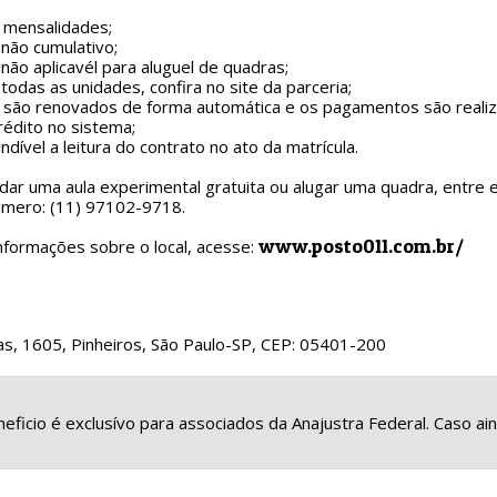
s mensalidades;
não cumulativo;
não aplicavél para aluguel de quadras;
 todas as unidades, confira no site da parceria;
s são renovados de forma automática e os pagamentos são reali
rédito no sistema;
ndível a leitura do contrato no ato da matrícula.
dar uma aula experimental gratuita ou alugar uma quadra, entre
umero: (11) 97102-9718.
www.posto011.com.br/
nformações sobre o local, acesse:
s, 1605, Pinheiros, São Paulo-SP, CEP: 05401-200
eficio é exclusívo para associados da Anajustra Federal. Caso a