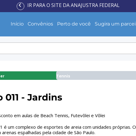
IR PARA O SITE DA ANAJUSTRA FEDERAL
Início
Convênios
Perto de você
Sugira um parcei
Tennis
zer
 011 - Jardins
onto em aulas de Beach Tennis, Futevôlei e Vôlei
 é um complexo de esportes de areia com unidades próprias. Ofe
 arenas espalhadas pela cidade de São Paulo.