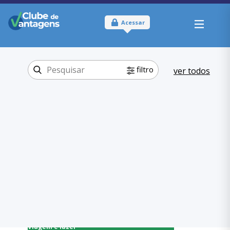
Acessar
filtro
ver todos
Tipo:
Físico
Onde usar:
São Paulo - SP
Viagem e lazer
Categoria:
Tennis
,
Viagem e lazer