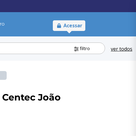
ro
Acessar
filtro
ver todos
 Centec João