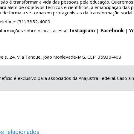
ssão é transformar a vida das pessoas pela educação. Queremos 
ra além de objetivos técnicos e científicos, a emancipação das 
a de forma a se tornarem protagonistas da transformação socia
Telefone: (31) 3852-4000
Instagram
Facebook
Y
nformações sobre o local, acesse:
|
|
eis, 24, Vila Tanque, João Monlevade-MG, CEP: 35930-408
eficio é exclusívo para associados da Anajustra Federal. Caso a
s relacionados