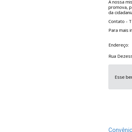
A nossa mi
promova, pa
da cidadani
Contato - 
Para mais i
Endereço:
Rua Dezess
Esse ben
Convênio