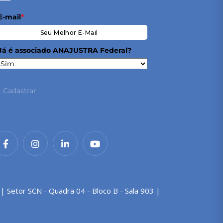
E-mail
*
Já é associado ANAJUSTRA Federal?
Cadastrar
 | Setor SCN - Quadra 04 - Bloco B - Sala 903 |