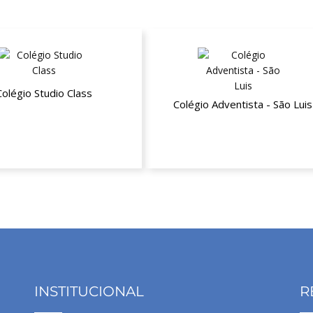
Colégio Studio Class
Colégio Adventista - São Luis
té 15% de desconto
Até 15% de desconto na mensali
INSTITUCIONAL
R