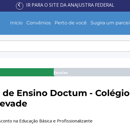
IR PARA O SITE DA ANAJUSTRA FEDERAL
Início
Convênios
Perto de você
Sugira um parcei
Escolas
 de Ensino Doctum - Colégio
evade
onto na Educação Básica e Profissionalizante