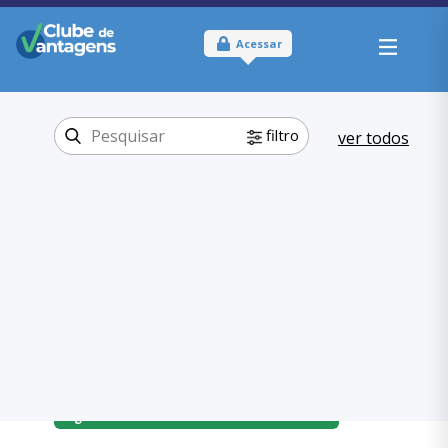
Acessar
filtro
ver todos
Tipo:
Físico
Onde usar:
Minas Gerais
Viagem e lazer
Categoria:
Hospedagem
,
Viagem e lazer