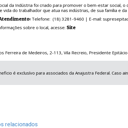
ocial da Indústria foi criado para promover o bem-estar social, o
e vida do trabalhador que atua nas indústrias, de sua família e d
 Atendimento:
Telefone: (18) 3281-9460 | E-mail: supresepita
Sit
e
nformações sobre o local, acesse:
s Ferreira de Medeiros, 2-113, Vila Recreio, Presidente Epitác
eficio é exclusívo para associados da Anajustra Federal. Caso a
s relacionados