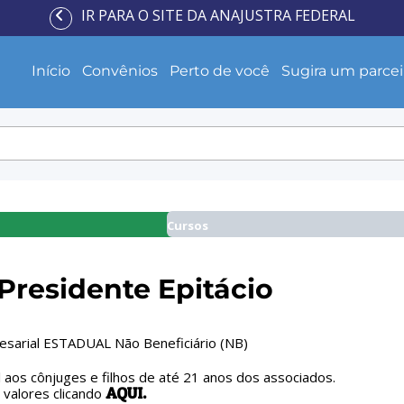
IR PARA O SITE DA ANAJUSTRA FEDERAL
Início
Convênios
Perto de você
Sugira um parcei
Cursos
Presidente Epitácio
esarial ESTADUAL Não Beneficiário (NB)
l aos cônjuges e filhos de até 21 anos dos associados.
AQUI.
s valores clicando