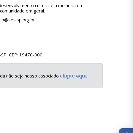
 desenvolvimento cultural e a melhoria da
a comunidade em geral.
cio@sesisp.org.br
io-SP, CEP: 19470-000
clique aqui
inda não seja nosso associado
.