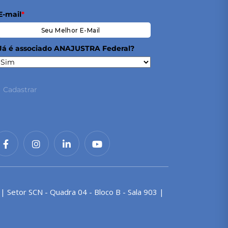
E-mail
*
Já é associado ANAJUSTRA Federal?
Cadastrar
 | Setor SCN - Quadra 04 - Bloco B - Sala 903 |