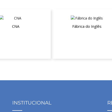
CNA
Fábrica do Inglês
de desconto nos cursos de
20% de desconto para a compra
Inglês e Espanhol
curso anual
INSTITUCIONAL
R