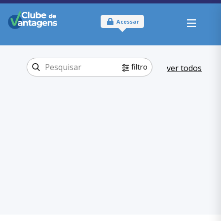
Acessar
filtro
ver todos
Tipo:
Online e Físico
Onde usar:
Distrito Federal
Educação
EAD
Categoria:
,
Educação